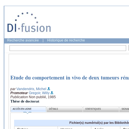
Recherche avancée
|
Historique de recherche
Etude du comportement in vivo de deux tumeurs rénal
par
Vandendris, Michel
Promoteur
Gregoir, Willy
Publication
Non publié, 1985
Thèse de doctorat
ACCÈS EN LIGNE
DÉTAILS
STATISTIQUES
SIGNA
Fichier(s) numérisé(s) par les Biblioth