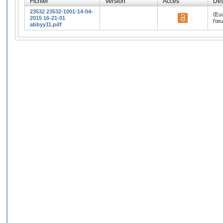
Fichier
Version
Accès
Des
23532 23532-1001-14-04-
Œuv
2015 16-21-01
l'œ
abbyy11.pdf