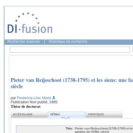
Recherche avancée
|
Historique de recherche
Pieter van Reijsschoot (1738-1795) et les siens: une f
siècle
par
Fredericq-Lilar, Marie
Publication
Non publié, 1985
Thèse de doctorat
ACCÈS EN LIGNE
DÉTAILS
STATISTIQUES
Titre:
Pieter van Reijsschoot (1738-1795) et le
gantois du XVIIIe siècle