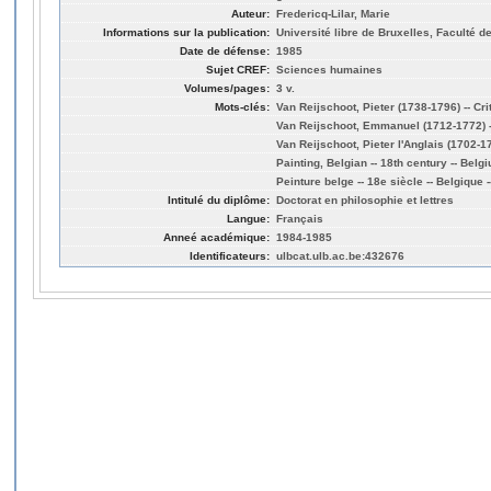
Auteur:
Fredericq-Lilar, Marie
Informations sur la publication:
Université libre de Bruxelles, Faculté d
Date de défense:
1985
Sujet CREF:
Sciences humaines
Volumes/pages:
3 v.
Mots-clés:
Van Reijschoot, Pieter (1738-1796) -- Cri
Van Reijschoot, Emmanuel (1712-1772) --
Van Reijschoot, Pieter l'Anglais (1702-17
Painting, Belgian -- 18th century -- Belg
Peinture belge -- 18e siècle -- Belgique 
Intitulé du diplôme:
Doctorat en philosophie et lettres
Langue:
Français
Anneé académique:
1984-1985
Identificateurs:
ulbcat.ulb.ac.be:432676