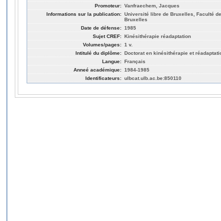
Promoteur:
Vanfraechem, Jacques
Informations sur la publication:
Université libre de Bruxelles, Faculté d
Bruxelles
Date de défense:
1985
Sujet CREF:
Kinésithérapie réadaptation
Volumes/pages:
1 v.
Intitulé du diplôme:
Doctorat en kinésithérapie et réadaptati
Langue:
Français
Anneé académique:
1984-1985
Identificateurs:
ulbcat.ulb.ac.be:850110