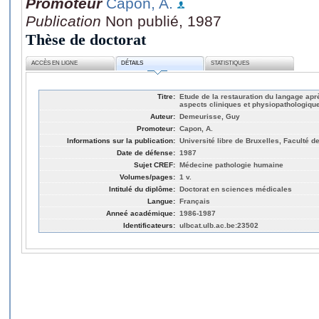
Promoteur
Capon, A.
Publication
Non publié, 1987
Thèse de doctorat
ACCÈS EN LIGNE
DÉTAILS
STATISTIQUES
Titre:
Etude de la restauration du langage apr
aspects cliniques et physiopathologiqu
Auteur:
Demeurisse, Guy
Promoteur:
Capon, A.
Informations sur la publication:
Université libre de Bruxelles, Faculté 
Date de défense:
1987
Sujet CREF:
Médecine pathologie humaine
Volumes/pages:
1 v.
Intitulé du diplôme:
Doctorat en sciences médicales
Langue:
Français
Anneé académique:
1986-1987
Identificateurs:
ulbcat.ulb.ac.be:23502