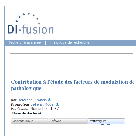
Recherche avancée
|
Historique de recherche
Contribution à l'étude des facteurs de modulation de
pathologique
par
Delwiche, Francis
Promoteur
Bellens, Roger
Publication
Non publié, 1987
Thèse de doctorat
ACCÈS EN LIGNE
DÉTAILS
STATISTIQUES