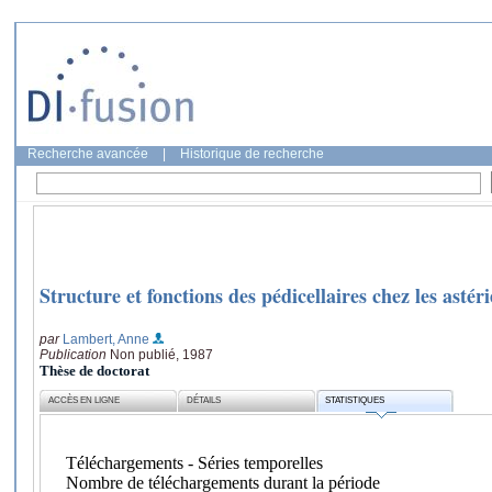
Recherche avancée
|
Historique de recherche
Structure et fonctions des pédicellaires chez les asté
par
Lambert, Anne
Publication
Non publié, 1987
Thèse de doctorat
ACCÈS EN LIGNE
DÉTAILS
STATISTIQUES