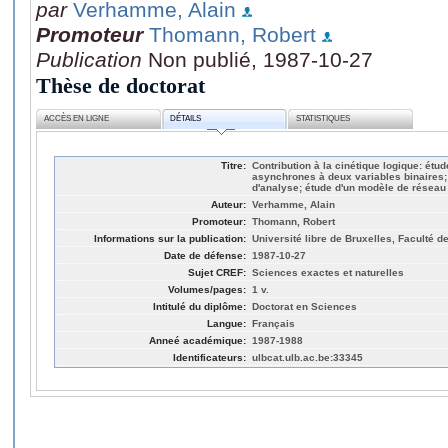
par
Verhamme, Alain
Promoteur
Thomann, Robert
Publication
Non publié, 1987-10-27
Thèse de doctorat
ACCÈS EN LIGNE
DÉTAILS
STATISTIQUES
Titre:
Contribution à la cinétique logique: ét
asynchrones à deux variables binaires
d'analyse; étude d'un modèle de réseau
Auteur:
Verhamme, Alain
Promoteur:
Thomann, Robert
Informations sur la publication:
Université libre de Bruxelles, Faculté 
Date de défense:
1987-10-27
Sujet CREF:
Sciences exactes et naturelles
Volumes/pages:
1 v.
Intitulé du diplôme:
Doctorat en Sciences
Langue:
Français
Anneé académique:
1987-1988
Identificateurs:
ulbcat.ulb.ac.be:33345