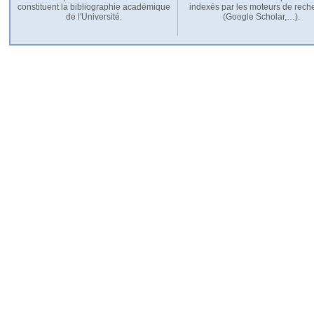
constituent la bibliographie académique
indexés par les moteurs de rech
de l'Université.
(Google Scholar,…).