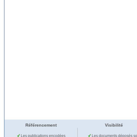
Référencement
Visibilité
Les publications encodées
Les documents déposés so