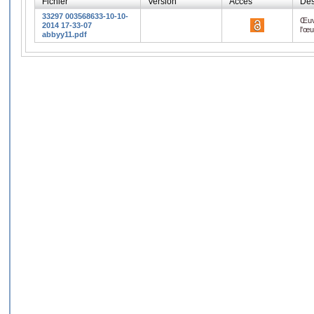
Fichier
Version
Accès
Des
33297 003568633-10-10-
Œuv
2014 17-33-07
l'œ
abbyy11.pdf