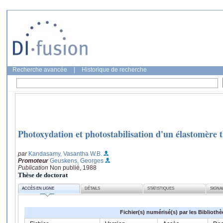
Recherche avancée
|
Historique de recherche
Photoxydation et photostabilisation d'un élastomère
par
Kandasamy, Vasantha W.B.
Promoteur
Geuskens, Georges
Publication
Non publié, 1988
Thèse de doctorat
ACCÈS EN LIGNE
DÉTAILS
STATISTIQUES
SIGNA
Fichier(s) numérisé(s) par les Biblioth