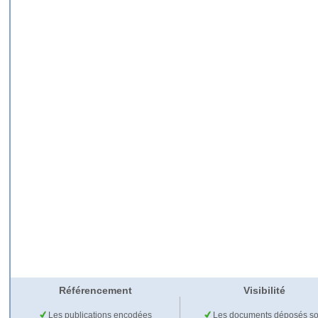
Référencement
Visibilité
Les publications encodées
Les documents déposés so