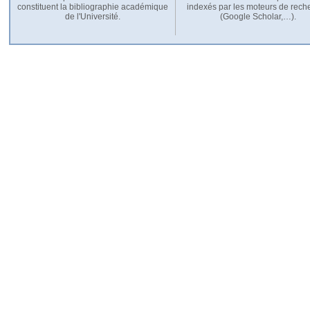
constituent la bibliographie académique
indexés par les moteurs de rech
de l'Université.
(Google Scholar,…).