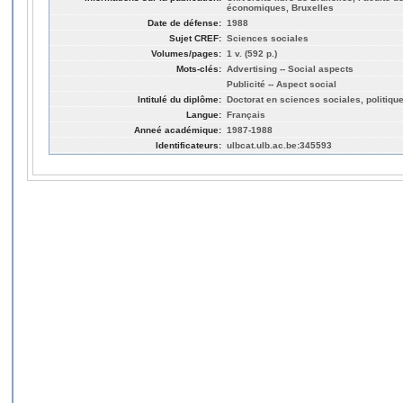
économiques, Bruxelles
Date de défense:
1988
Sujet CREF:
Sciences sociales
Volumes/pages:
1 v. (592 p.)
Mots-clés:
Advertising -- Social aspects
Publicité -- Aspect social
Intitulé du diplôme:
Doctorat en sciences sociales, politiq
Langue:
Français
Anneé académique:
1987-1988
Identificateurs:
ulbcat.ulb.ac.be:345593