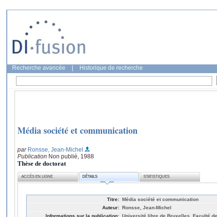
Recherche avancée
|
Historique de recherche
Média société et communication
par
Ronsse, Jean-Michel
Publication
Non publié, 1988
Thèse de doctorat
ACCÈS EN LIGNE
DÉTAILS
STATISTIQUES
Titre:
Média société et communication
Auteur:
Ronsse, Jean-Michel
Informations sur la publication:
Université libre de Bruxelles, Faculté d