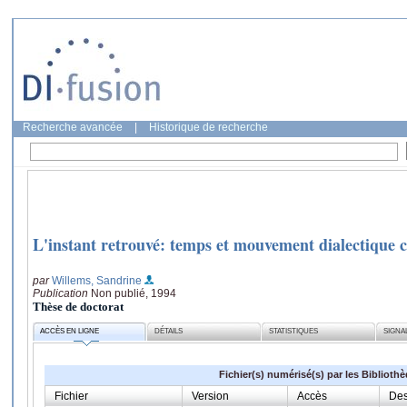
Recherche avancée
|
Historique de recherche
L'instant retrouvé: temps et mouvement dialectique c
par
Willems, Sandrine
Publication
Non publié, 1994
Thèse de doctorat
ACCÈS EN LIGNE
DÉTAILS
STATISTIQUES
SIGNA
Fichier(s) numérisé(s) par les Biblioth
Fichier
Version
Accès
Des