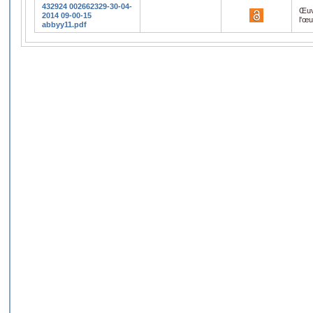
432924 002662329-30-04-
Œuv
2014 09-00-15
l'œ
abbyy11.pdf