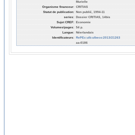
Murielle
Organisme financeur:
CRITIAS
Statut de publication:
Non publié, 1994-11
series:
Dossier CRITIAS, 14bis
Sujet CREF:
Economie
Volumes/pages:
54 p.
Langue:
Néerlandais
Identificateurs:
RePEc:ulb:ulbeco:2013/21263
aa-0186