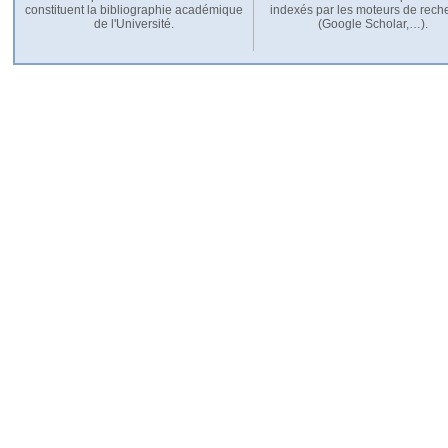
constituent la bibliographie académique
indexés par les moteurs de rech
de l'Université.
(Google Scholar,…).