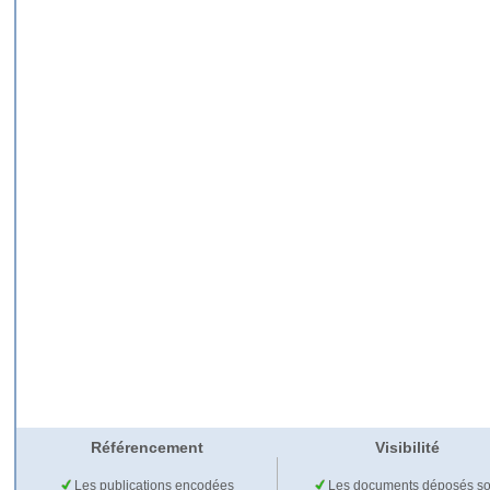
Référencement
Visibilité
Les publications encodées
Les documents déposés so