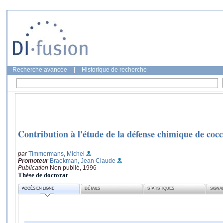
Recherche avancée
|
Historique de recherche
Contribution à l'étude de la défense chimique de cocc
par
Timmermans, Michel
Promoteur
Braekman, Jean Claude
Publication
Non publié, 1996
Thèse de doctorat
ACCÈS EN LIGNE
DÉTAILS
STATISTIQUES
SIGNA