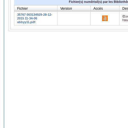
Fichier(s) numérisé(s) par les Biblioth
Fichier
Version
Accès
Des
35767 003134929-28-12-
Œuv
2015 11-34-06
l'œ
abbyy11.pdf