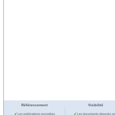
Référencement
Visibilité
Les publications encodées
Les documents déposés so