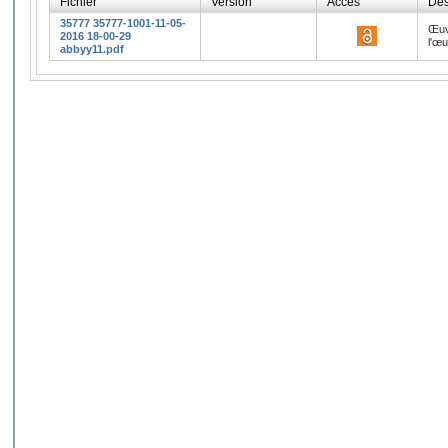
Fichier
Version
Accès
Des
35777 35777-1001-11-05-
Œuv
2016 18-00-29
l'œ
abbyy11.pdf