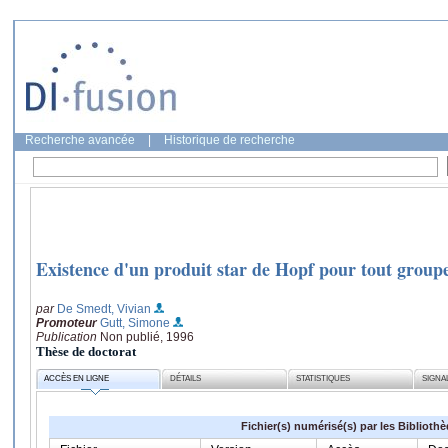
Recherche avancée
|
Historique de recherche
Existence d'un produit star de Hopf pour tout groupe
par
De Smedt, Vivian
Promoteur
Gutt, Simone
Publication
Non publié, 1996
Thèse de doctorat
ACCÈS EN LIGNE
DÉTAILS
STATISTIQUES
SIGNA
Fichier(s) numérisé(s) par les Biblioth