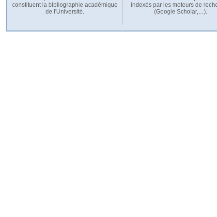
constituent la bibliographie académique
indexés par les moteurs de rech
de l'Université.
(Google Scholar,…).