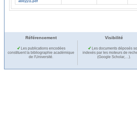
abbyy11.pdf
Référencement
Visibilité
Les publications encodées
Les documents déposés so
constituent la bibliographie académique
indexés par les moteurs de rech
de l'Université.
(Google Scholar,…).