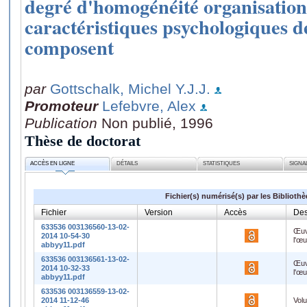
degré d'homogénéité organisation
caractéristiques psychologiques de
composent
par
Gottschalk, Michel Y.J.J.
Promoteur
Lefebvre, Alex
Publication
Non publié, 1996
Thèse de doctorat
ACCÈS EN LIGNE
DÉTAILS
STATISTIQUES
SIGNA
Fichier(s) numérisé(s) par les Biblioth
Fichier
Version
Accès
Des
633536 003136560-13-02-
Œuv
2014 10-54-30
l'œ
abbyy11.pdf
633536 003136561-13-02-
Œuv
2014 10-32-33
l'œ
abbyy11.pdf
633536 003136559-13-02-
2014 11-12-46
Vol