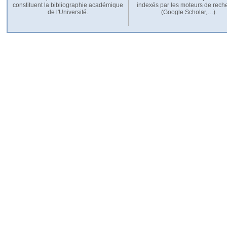
constituent la bibliographie académique
indexés par les moteurs de rech
de l'Université.
(Google Scholar,…).