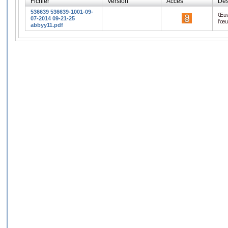
Fichier
Version
Accès
Des
536639 536639-1001-09-
Œuv
07-2014 09-21-25
l'œ
abbyy11.pdf