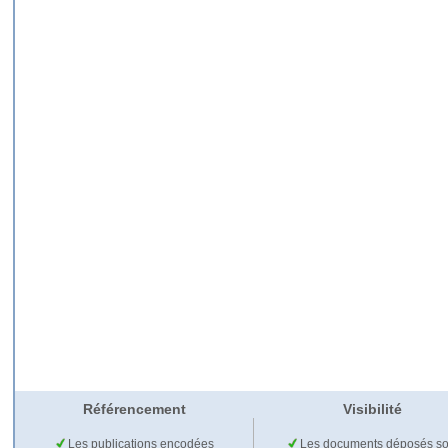
Référencement
Visibilité
Les publications encodées
Les documents déposés so