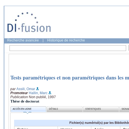
Recherche avancée
|
Historique de recherche
Tests paramétriques et non paramétriques dans les
par
Assili, Omar
Promoteur
Hallin, Marc
Publication
Non publié, 1997
Thèse de doctorat
ACCÈS EN LIGNE
DÉTAILS
STATISTIQUES
SIGNA
Fichier(s) numérisé(s) par les Biblioth