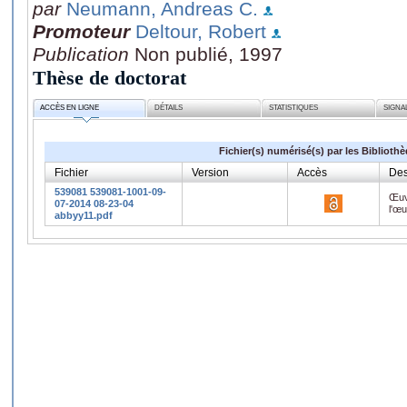
par
Neumann, Andreas C.
Promoteur
Deltour, Robert
Publication
Non publié, 1997
Thèse de doctorat
ACCÈS EN LIGNE
DÉTAILS
STATISTIQUES
SIGNA
Fichier(s) numérisé(s) par les Biblioth
Fichier
Version
Accès
Des
539081 539081-1001-09-
Œuv
07-2014 08-23-04
l'œ
abbyy11.pdf