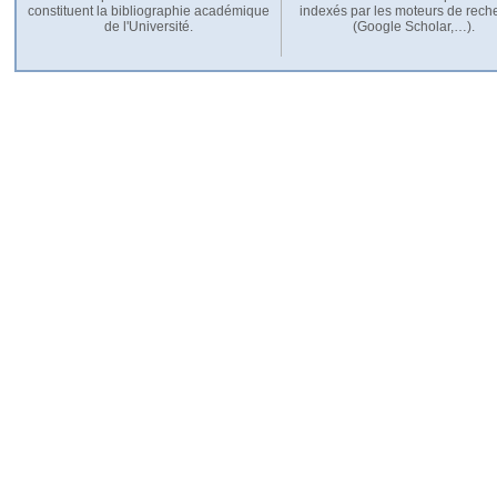
constituent la bibliographie académique
indexés par les moteurs de rech
de l'Université.
(Google Scholar,…).