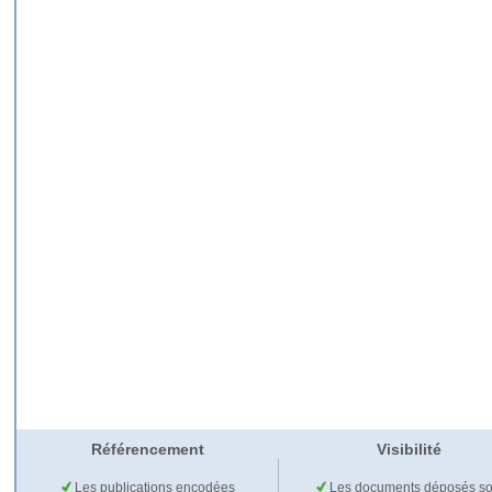
Référencement
Visibilité
Les publications encodées
Les documents déposés so