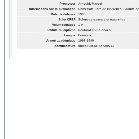
Promoteur:
Arnould, Marcel
Informations sur la publication:
Université libre de Bruxelles, Faculté 
Date de défense:
1999
Sujet CREF:
Sciences exactes et naturelles
Volumes/pages:
1 v.
Intitulé du diplôme:
Doctorat en Sciences
Langue:
Français
Anneé académique:
1998-1999
Identificateurs:
ulbcat.ulb.ac.be:600749