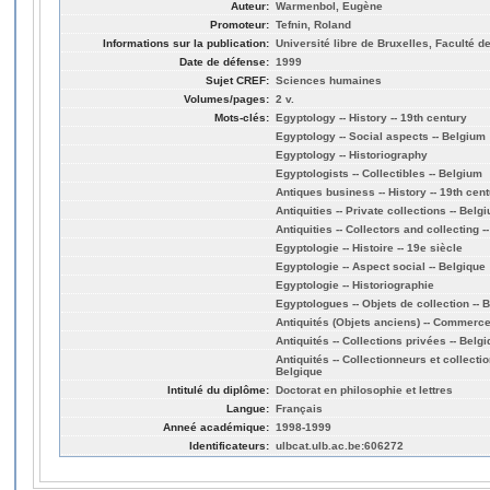
Auteur:
Warmenbol, Eugène
Promoteur:
Tefnin, Roland
Informations sur la publication:
Université libre de Bruxelles, Faculté d
Date de défense:
1999
Sujet CREF:
Sciences humaines
Volumes/pages:
2 v.
Mots-clés:
Egyptology -- History -- 19th century
Egyptology -- Social aspects -- Belgium
Egyptology -- Historiography
Egyptologists -- Collectibles -- Belgium
Antiques business -- History -- 19th cen
Antiquities -- Private collections -- Belg
Antiquities -- Collectors and collecting -
Egyptologie -- Histoire -- 19e siècle
Egyptologie -- Aspect social -- Belgique
Egyptologie -- Historiographie
Egyptologues -- Objets de collection -- 
Antiquités (Objets anciens) -- Commerce -
Antiquités -- Collections privées -- Belg
Antiquités -- Collectionneurs et collection
Belgique
Intitulé du diplôme:
Doctorat en philosophie et lettres
Langue:
Français
Anneé académique:
1998-1999
Identificateurs:
ulbcat.ulb.ac.be:606272