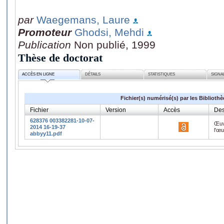
par
Waegemans, Laure
Promoteur
Ghodsi, Mehdi
Publication
Non publié, 1999
Thèse de doctorat
ACCÈS EN LIGNE
DÉTAILS
STATISTIQUES
SIGNA
Fichier(s) numérisé(s) par les Biblioth
Fichier
Version
Accès
Des
628376 003382281-10-07-
Œuv
2014 16-19-37
l'œ
abbyy11.pdf