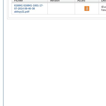
Fichier
Version
Accès
Des
616841 616841-1001-17-
Œuv
07-2014 09-40-38
l'œ
abbyy11.pdf