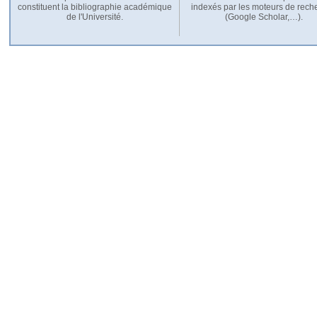
constituent la bibliographie académique
indexés par les moteurs de rech
de l'Université.
(Google Scholar,…).