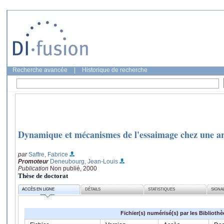
Recherche avancée
|
Historique de recherche
Dynamique et mécanismes de l'essaimage chez une ar
par
Saffre, Fabrice
Promoteur
Deneubourg, Jean-Louis
Publication
Non publié, 2000
Thèse de doctorat
ACCÈS EN LIGNE
DÉTAILS
STATISTIQUES
SIGNA
Fichier(s) numérisé(s) par les Biblioth