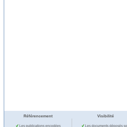
Référencement
Visibilité
Les publications encodées
Les documents déposés so