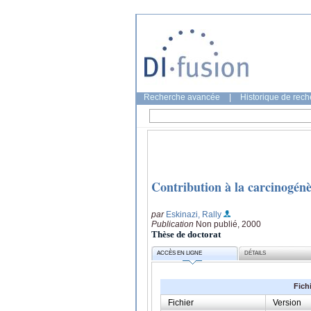
Recherche avancée
|
Historique de rec
Contribution à la carcinogénè
par
Eskinazi, Rally
Publication
Non publié, 2000
Thèse de doctorat
ACCÈS EN LIGNE
DÉTAILS
Fich
Fichier
Version