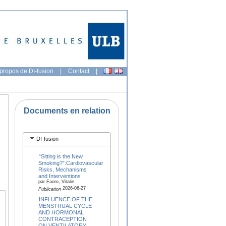
propos de DI-fusion
|
Contact
|
Documents en relation
DI-fusion
“Sitting is the New
Smoking?”:Cardiovascular
Risks, Mechanisms
and Interventions
par Faoro, Vitalie
2026-06-27
Publication
INFLUENCE OF THE
MENSTRUAL CYCLE
AND HORMONAL
CONTRACEPTION
ON VENTILATORY