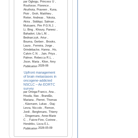
par Ogbogu, Princess U ,
Roufosse, Florence ,
Akuthota, Praveen , Kuna,
Piotr , Groh, Matthieu ,
Reiter, Andreas , Yokota,
Akira , Siddiqui, Salman ,
Mutsaers, Pim P.G.N.J. ,
Li, Bing , Khoury, Paneez ,
Bahadori, Lila L.M. ,
Bednarczyk, Artur ,
Bouma, Gerben , Brooks,
Laura , Ferreira, Jorge ,
Grindebacke, Hanna , Ho,
Calvin C.N. , Jain, Priya ,
Palmer, Rebecca R.L. ,
Jison, Maria , Klion, Amy
2026-06
Publication
Upfront management
of brain metastases in
oncogene‑addicted
NSCLC – An EORTC
survey
par Ortega-Franco, Ana ,
Houda, Ilias , Brandão,
Mariana , Pierret, Thomas
, Käsmann, Lukas , Giaj-
Levra, Niccolo , Remon,
Jordi , Berghmans, Thierry
, Dingemans, Anne-Marie
C. , Faivre-Finn, Corinne ,
Hendriks, Lizza E.L.
2026-05-09
Publication