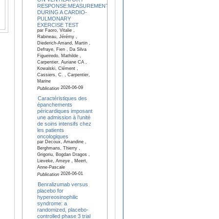
RESPONSE:MEASUREMENTS
DURING A CARDIO-
PULMONARY
EXERCISE TEST
par Faoro, Vitalie ,
Rabineau, Jérémy ,
Diederich-Amand, Martin ,
Defraye, Fien , Da Silva
Figueiredo, Mathilde ,
Carpentier, Auriane CA ,
Kowalski, Clément ,
Cassiers, C. , Carpentier,
Marine
2026-06-09
Publication
Caractéristiques des
épanchements
péricardiques imposant
une admission à l’unité
de soins intensifs chez
les patients
oncologiques
par Decoux, Amandine ,
Berghmans, Thierry ,
Grigoriu, Bogdan Dragos ,
Lieveke, Ameye , Meert,
Anne-Pascale
2026-06-01
Publication
Benralizumab versus
placebo for
hypereosinophilic
syndrome: a
randomized, placebo-
controlled phase 3 trial