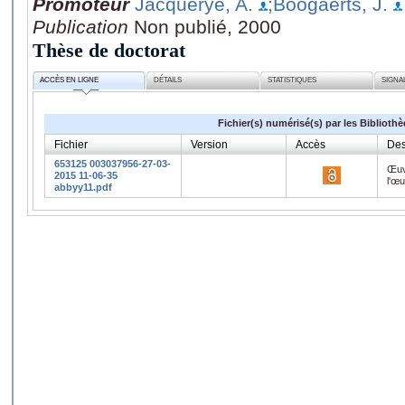
Promoteur
Jacquerye, A.
;Boogaerts, J.
Publication
Non publié, 2000
Thèse de doctorat
ACCÈS EN LIGNE
DÉTAILS
STATISTIQUES
SIGNA
Fichier(s) numérisé(s) par les Biblioth
Fichier
Version
Accès
Des
653125 003037956-27-03-
Œuv
2015 11-06-35
l'œ
abbyy11.pdf