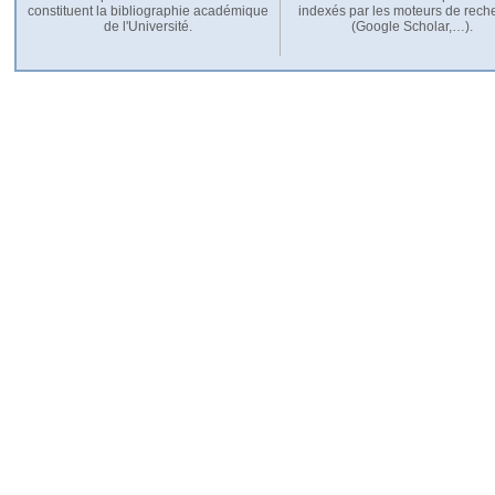
constituent la bibliographie académique
indexés par les moteurs de rech
de l'Université.
(Google Scholar,…).