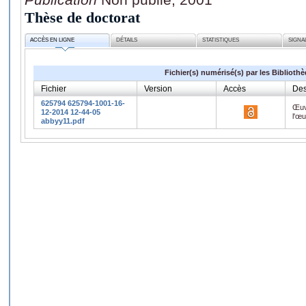
Thèse de doctorat
ACCÈS EN LIGNE
DÉTAILS
STATISTIQUES
SIGNA
Fichier(s) numérisé(s) par les Biblioth
Fichier
Version
Accès
Des
625794 625794-1001-16-
Œuv
12-2014 12-44-05
l'œ
abbyy11.pdf