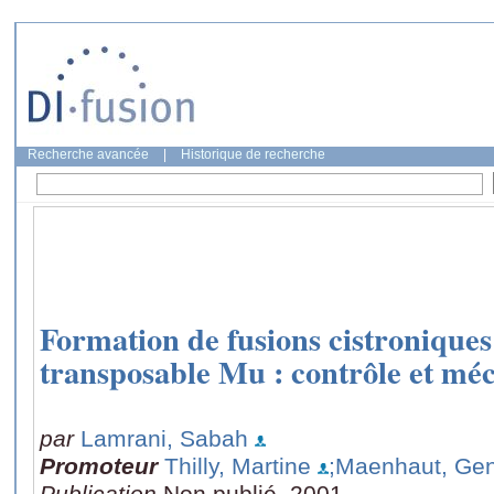
Recherche avancée
|
Historique de recherche
Formation de fusions cistroniques
transposable Mu : contrôle et mé
par
Lamrani, Sabah
Promoteur
Thilly, Martine
;Maenhaut, Ge
Publication
Non publié, 2001