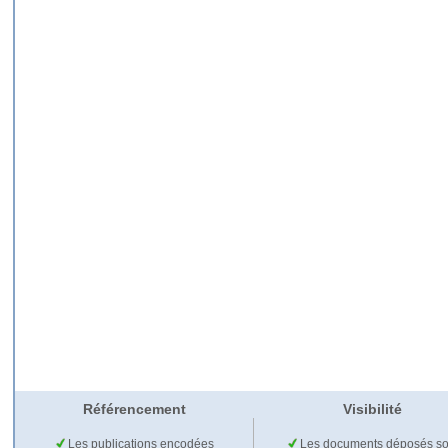
Référencement
Visibilité
Les publications encodées
Les documents déposés so