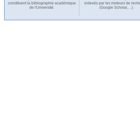
constituent la bibliographie académique
indexés par les moteurs de rech
de l'Université.
(Google Scholar,…).