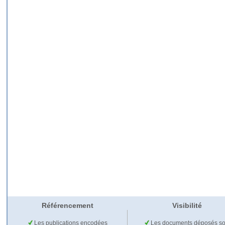
Référencement
Visibilité
Les publications encodées
Les documents déposés so