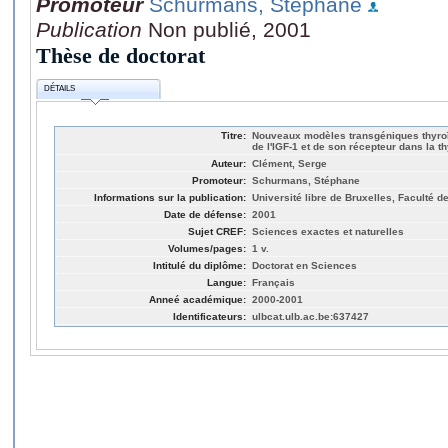
Promoteur
Schurmans, Stéphane
Publication
Non publié, 2001
Thèse de doctorat
DÉTAILS
Titre:
Nouveaux modèles transgéniques thyroïdi
de l'IGF-1 et de son récepteur dans la t
Auteur:
Clément, Serge
Promoteur:
Schurmans, Stéphane
Informations sur la publication:
Université libre de Bruxelles, Faculté 
Date de défense:
2001
Sujet CREF:
Sciences exactes et naturelles
Volumes/pages:
1 v.
Intitulé du diplôme:
Doctorat en Sciences
Langue:
Français
Anneé académique:
2000-2001
Identificateurs:
ulbcat.ulb.ac.be:637427