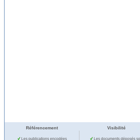
Référencement
Visibilité
Les publications encodées
Les documents déposés so