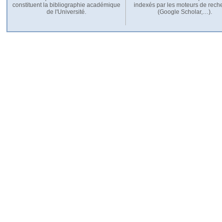
constituent la bibliographie académique
indexés par les moteurs de rech
de l'Université.
(Google Scholar,…).