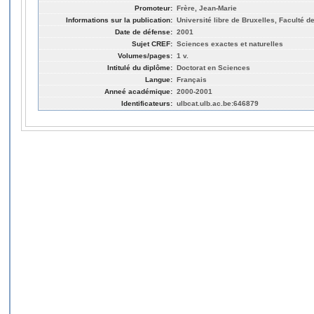
Promoteur:
Frère, Jean-Marie
Informations sur la publication:
Université libre de Bruxelles, Faculté 
Date de défense:
2001
Sujet CREF:
Sciences exactes et naturelles
Volumes/pages:
1 v.
Intitulé du diplôme:
Doctorat en Sciences
Langue:
Français
Anneé académique:
2000-2001
Identificateurs:
ulbcat.ulb.ac.be:646879