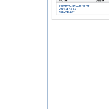
Fichier
Version
646989 003160138-05-08-
2014 11-42-51
abbyy11.pdf