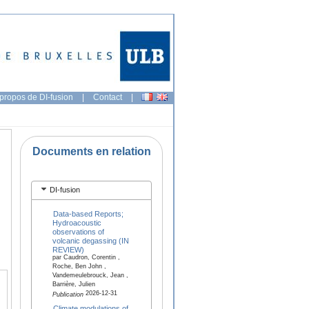
propos de DI-fusion
|
Contact
|
Documents en relation
DI-fusion
Data-based Reports;
Hydroacoustic
observations of
volcanic degassing (IN
REVIEW)
par Caudron, Corentin ,
Roche, Ben John ,
Vandemeulebrouck, Jean ,
Barrière, Julien
2026-12-31
Publication
Climate modulations of