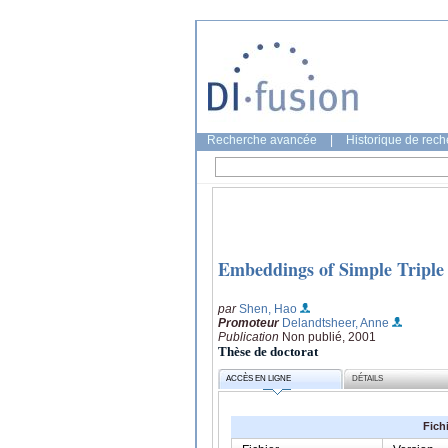
Recherche avancée
|
Historique de rec
Embeddings of Simple Triple
par
Shen, Hao
Promoteur
Delandtsheer, Anne
Publication
Non publié, 2001
Thèse de doctorat
ACCÈS EN LIGNE
DÉTAILS
Fich