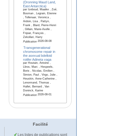
(Dronning Maud Land,
East Antarctica)
par Izeboud, Maaike , Zoé,
Bosman , Legrain, Etienne
, Tollenaar, Veronica ,
Ardoin, Lisa , Pattyn,
Frank , Blard, Pierre-Henri
, Gillain, Marie-Axelle ,
Fripiat, François ,
Zekollari, Harry
2026-08-08
Publication
Transgenerational
chromosome repair in
the asexual bdelloid
rotifer Adineta vaga
par Houtain, Antoine ,
Lliros, Marc , Hespeels,
Boris , Nicolas, Emilien ,
Simion, Paul , Virgo, Julie ,
Heuskin, Anne-Catherine ,
Lenormand, Thomas ,
Hallet, Bernard , Van
Doninck, Karine
2026-08-01
Publication
Facilité
Les listes de publications sont