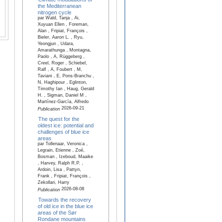
the Mediterranean
nitrogen cycle
par Wald, Tanja , Ai,
Xuyuan Ellen , Foreman,
Alan , Fripiat, François ,
Bieler, Aaron L. , Ryu,
Yeongjun , Udara,
Amarathunga , Montagna,
Paolo , A, Rüggeberg ,
Creel, Roger , Schiebel,
Ralf , A, Foubert , M,
Taviani , E, Pons-Branchu ,
N, Haghipour , Eglinton,
Timothy Ian , Haug, Gerald
H. , Sigman, Daniel M ,
Martínez-García, Alfredo
2026-09-21
Publication
The quest for the
oldest ice: potential and
challenges of blue ice
areas
par Tollenaar, Veronica ,
Legrain, Etienne , Zoé,
Bosman , Izeboud, Maaike
, Harvey, Ralph R.P. ,
Ardoin, Lisa , Pattyn,
Frank , Fripiat, François ,
Zekollari, Harry
2026-08-08
Publication
Towards the recovery
of old ice in the blue ice
areas of the Sør
Rondane mountains