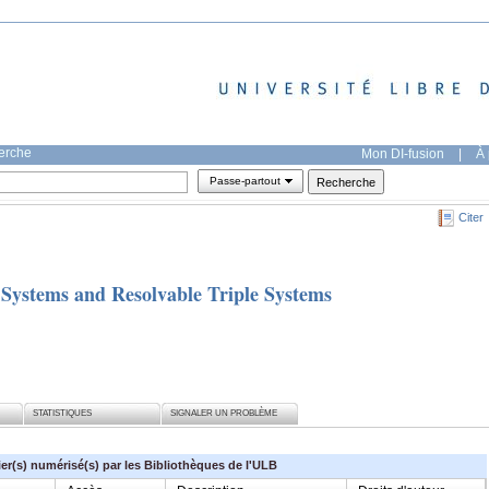
herche
Mon DI-fusion
|
À 
Passe-partout
Citer
 Systems and Resolvable Triple Systems
STATISTIQUES
SIGNALER UN PROBLÈME
ier(s) numérisé(s) par les Bibliothèques de l'ULB