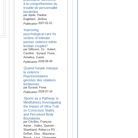
à la compréhension du
trouble de personnalité
borderline
par Aprile, Pauline ,
Englebert, Jérôme
2027-01-01
Publication
Improving
psychological care for
victims of intimate
partner violence within
lesbian couples*
par Gillissen, Zo , Aubert,
Caroline , Eyraud, Fiona ,
Annalisa, Casini
2026-06-30
Publication
Quand l'utopie masque
la violence :
Représentations
genrées des relations
lesbiennes
par Eyraud, Fiona
2026-07-16
Publication
Sports as a Pathway to
Mindfulness:Investigating
the Impact of Ultra-Trail
on Conscious States
and Perceived Body
Boundaries
par Cécillon, François-
Xavier , Hallez, Quentin ,
Shankland, Rebecca RS ,
Goffart, Elsa , Mauvieux,