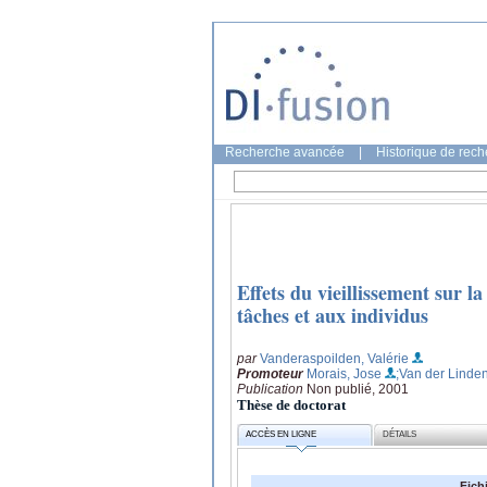
Recherche avancée
|
Historique de rec
Effets du vieillissement sur l
tâches et aux individus
par
Vanderaspoilden, Valérie
Promoteur
Morais, Jose
;Van der Linden
Publication
Non publié, 2001
Thèse de doctorat
ACCÈS EN LIGNE
DÉTAILS
Fich