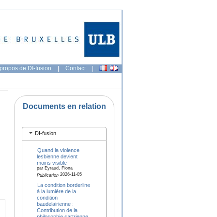
propos de DI-fusion
|
Contact
|
Documents en relation
DI-fusion
Quand la violence
lesbienne devient
moins visible
par Eyraud, Fiona
2026-11-05
Publication
La condition borderline
à la lumière de la
condition
baudelairienne :
Contribution de la
philosophie sartrienne