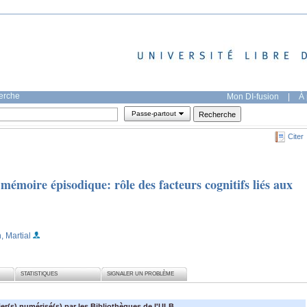
herche
Mon DI-fusion
|
À 
Passe-partout
Citer
a mémoire épisodique: rôle des facteurs cognitifs liés aux
, Martial
STATISTIQUES
SIGNALER UN PROBLÈME
ier(s) numérisé(s) par les Bibliothèques de l'ULB