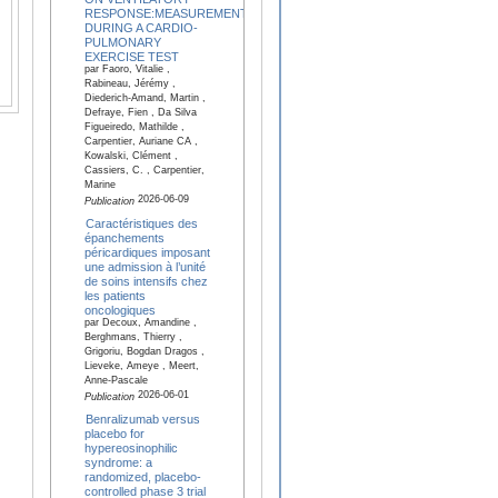
RESPONSE:MEASUREMENTS
DURING A CARDIO-
PULMONARY
EXERCISE TEST
par Faoro, Vitalie ,
Rabineau, Jérémy ,
Diederich-Amand, Martin ,
Defraye, Fien , Da Silva
Figueiredo, Mathilde ,
Carpentier, Auriane CA ,
Kowalski, Clément ,
Cassiers, C. , Carpentier,
Marine
2026-06-09
Publication
Caractéristiques des
épanchements
péricardiques imposant
une admission à l’unité
de soins intensifs chez
les patients
oncologiques
par Decoux, Amandine ,
Berghmans, Thierry ,
Grigoriu, Bogdan Dragos ,
Lieveke, Ameye , Meert,
Anne-Pascale
2026-06-01
Publication
Benralizumab versus
placebo for
hypereosinophilic
syndrome: a
randomized, placebo-
controlled phase 3 trial