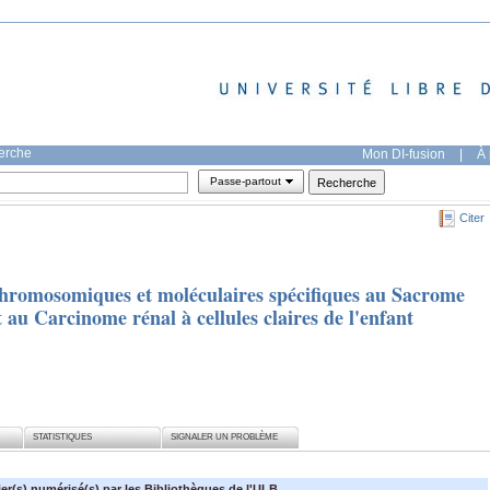
herche
Mon DI-fusion
|
À 
Passe-partout
Citer
 chromosomiques et moléculaires spécifiques au Sacrome
t au Carcinome rénal à cellules claires de l'enfant
STATISTIQUES
SIGNALER UN PROBLÈME
ier(s) numérisé(s) par les Bibliothèques de l'ULB