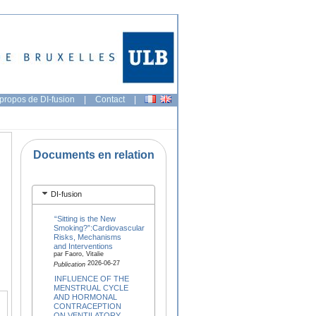
propos de DI-fusion
|
Contact
|
Documents en relation
DI-fusion
“Sitting is the New
Smoking?”:Cardiovascular
Risks, Mechanisms
and Interventions
par Faoro, Vitalie
2026-06-27
Publication
INFLUENCE OF THE
MENSTRUAL CYCLE
AND HORMONAL
CONTRACEPTION
ON VENTILATORY