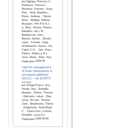
par Ogbogu, Princess U ,
Roufosse, Florence ,
Akuthota, Praveen , Kuna,
Piotr , Groh, Matthieu ,
Reiter, Andreas , Yokota,
Akira , Siddiqui, Salman ,
Mutsaers, Pim P.G.N.J. ,
Li, Bing , Khoury, Paneez ,
Bahadori, Lila L.M. ,
Bednarczyk, Artur ,
Bouma, Gerben , Brooks,
Laura , Ferreira, Jorge ,
Grindebacke, Hanna , Ho,
Calvin C.N. , Jain, Priya ,
Palmer, Rebecca R.L. ,
Jison, Maria , Klion, Amy
2026-06
Publication
Upfront management
of brain metastases in
oncogene‑addicted
NSCLC – An EORTC
survey
par Ortega-Franco, Ana ,
Houda, Ilias , Brandão,
Mariana , Pierret, Thomas
, Käsmann, Lukas , Giaj-
Levra, Niccolo , Remon,
Jordi , Berghmans, Thierry
, Dingemans, Anne-Marie
C. , Faivre-Finn, Corinne ,
Hendriks, Lizza E.L.
2026-05-09
Publication