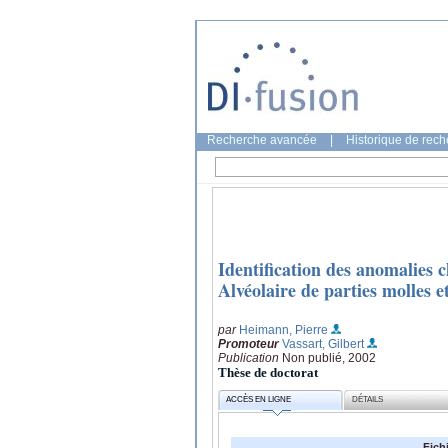
Recherche avancée
|
Historique de rec
Identification des anomalies
Alvéolaire de parties molles e
par
Heimann, Pierre
Promoteur
Vassart, Gilbert
Publication
Non publié, 2002
Thèse de doctorat
ACCÈS EN LIGNE
DÉTAILS
Fich