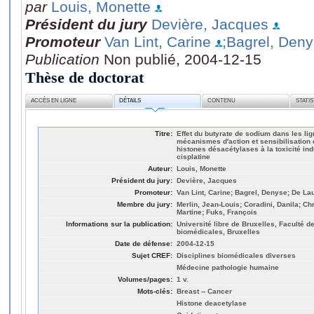
par
Louis, Monette
Président du jury
Devière, Jacques
Promoteur
Van Lint, Carine
;Bagrel, Den
Publication
Non publié, 2004-12-15
Thèse de doctorat
ACCÈS EN LIGNE
DÉTAILS
CONTENU
STATI
Titre:
Effet du butyrate de sodium dans les li
mécanismes d'action et sensibilisation d
histones désacétylases à la toxicité ind
cisplatine
Auteur:
Louis, Monette
Président du jury:
Devière, Jacques
Promoteur:
Van Lint, Carine; Bagrel, Denyse; De La
Membre du jury:
Merlin, Jean-Louis; Coradini, Danila; Ch
Martine; Fuks, François
Informations sur la publication:
Université libre de Bruxelles, Faculté 
biomédicales, Bruxelles
Date de défense:
2004-12-15
Sujet CREF:
Disciplines biomédicales diverses
Médecine pathologie humaine
Volumes/pages:
1 v.
Mots-clés:
Breast -- Cancer
Histone deacetylase