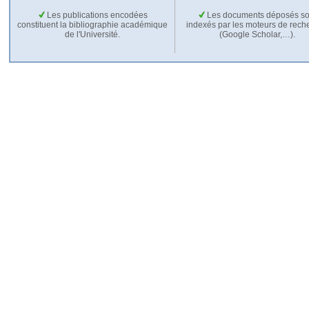
Les publications encodées
Les documents déposés so
constituent la bibliographie académique
indexés par les moteurs de rech
de l'Université.
(Google Scholar,…).