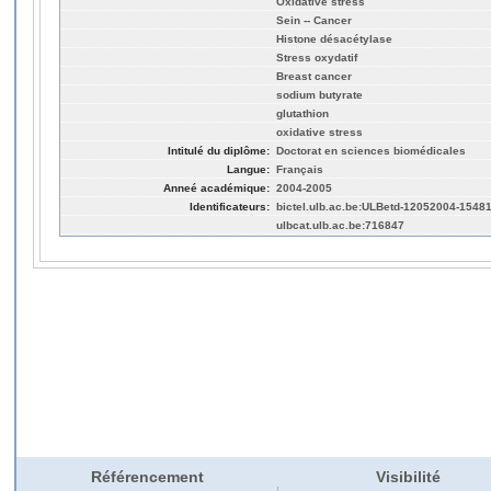
Oxidative stress
Sein -- Cancer
Histone désacétylase
Stress oxydatif
Breast cancer
sodium butyrate
glutathion
oxidative stress
Intitulé du diplôme:
Doctorat en sciences biomédicales
Langue:
Français
Anneé académique:
2004-2005
Identificateurs:
bictel.ulb.ac.be:ULBetd-12052004-1548
ulbcat.ulb.ac.be:716847
Référencement
Visibilité