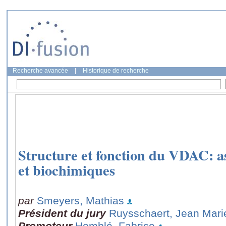
Recherche avancée
|
Historique de recherche
Structure et fonction du VDAC: a
et biochimiques
par
Smeyers, Mathias
Président du jury
Ruysschaert, Jean Mari
Promoteur
Homblé, Fabrice