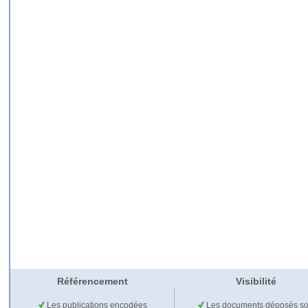
Référencement
Visibilité
Les publications encodées
Les documents déposés so