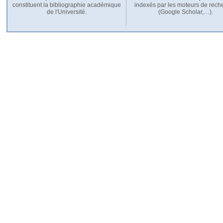
constituent la bibliographie académique
indexés par les moteurs de rech
de l'Université.
(Google Scholar,…).