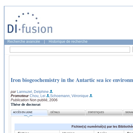
Recherche avancée
|
Historique de recherche
Iron biogeochemistry in the Antartic sea ice environ
par
Lannuzel, Delphine
Promoteur
Chou, Lei
;Schoemann, Véronique
Publication
Non publié, 2006
Thèse de doctorat
ACCÈS EN LIGNE
DÉTAILS
STATISTIQUES
SIGNA
Fichier(s) numérisé(s) par les Biblioth