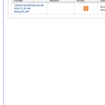
Fichier
Version
Accès
Des
778379 003339165-20-08-
Œuv
2014 11-51-06
l'œ
abbyy11.pdf