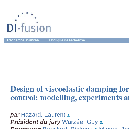
Recherche avancée
|
Historique de recherche
Design of viscoelastic damping fo
control: modelling, experiments a
par
Hazard, Laurent
Président du jury
Warzée, Guy
Promoteur
Bouillard, Philippe
;Migeot, Je