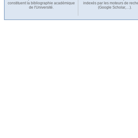
constituent la bibliographie académique
indexés par les moteurs de rech
de l'Université.
(Google Scholar,…).