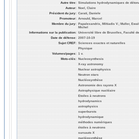
Autre titre:
Simulations hydrodynamiques de détona
Auteur:
Noel, Claire
Président du jury:
Carati, Daniele
Promoteur:
Arnould, Marcel
Membre du jury:
Papalexandris, Miltiadis V.; Muller, Ew
Michel
Informations sur la publication:
Université libre de Bruxelles, Faculté 
Date de défense:
2007-10-19
Sujet CREF:
Sciences exactes et naturelles
Physique
Volumes/pages:
1 v.
Mots-clés:
Nucleosynthesis
X-ray astronomy
Nuclear astrophysics
Neutron stars
Nucléosynthèse
Astronomie des rayons X
Astrophysique nucléaire
Etoiles à neutrons
hydrodynamics
astrophysics
superbursts
hydrodynamique
méthodes numériques
étoiles à neutrons
sursauts X
nucléosynthèse