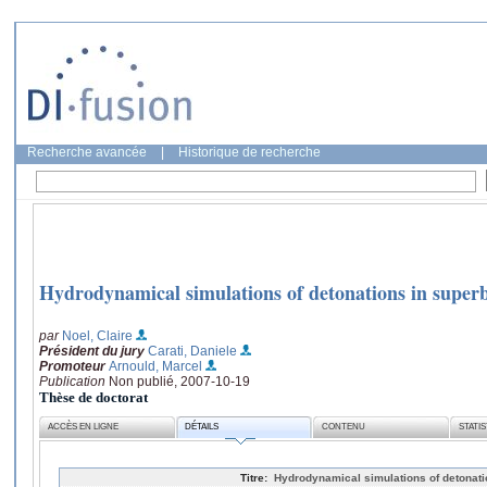
Recherche avancée
|
Historique de recherche
Hydrodynamical simulations of detonations in super
par
Noel, Claire
Président du jury
Carati, Daniele
Promoteur
Arnould, Marcel
Publication
Non publié, 2007-10-19
Thèse de doctorat
ACCÈS EN LIGNE
DÉTAILS
CONTENU
STATI
Titre:
Hydrodynamical simulations of detonati