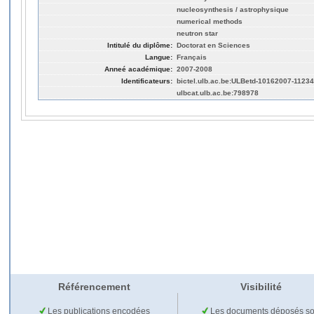
nucleosynthesis / astrophysique
numerical methods
neutron star
Intitulé du diplôme:
Doctorat en Sciences
Langue:
Français
Anneé académique:
2007-2008
Identificateurs:
bictel.ulb.ac.be:ULBetd-10162007-1123
ulbcat.ulb.ac.be:798978
Référencement
Visibilité
Les publications encodées
Les documents déposés so