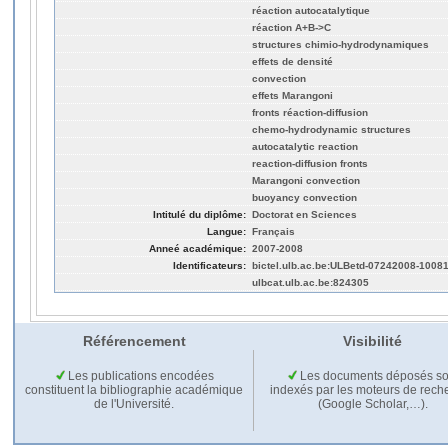
réaction autocatalytique
réaction A+B->C
structures chimio-hydrodynamiques
effets de densité
convection
effets Marangoni
fronts réaction-diffusion
chemo-hydrodynamic structures
autocatalytic reaction
reaction-diffusion fronts
Marangoni convection
buoyancy convection
Intitulé du diplôme:
Doctorat en Sciences
Langue:
Français
Anneé académique:
2007-2008
Identificateurs:
bictel.ulb.ac.be:ULBetd-07242008-1008
ulbcat.ulb.ac.be:824305
Référencement
Visibilité
Les publications encodées
Les documents déposés so
constituent la bibliographie académique
indexés par les moteurs de rech
de l'Université.
(Google Scholar,…).