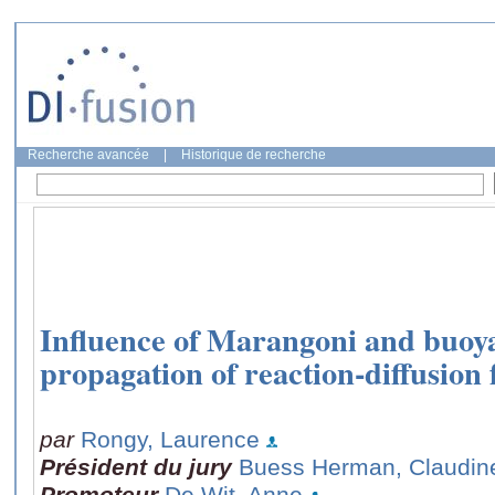
Recherche avancée
|
Historique de recherche
Influence of Marangoni and buoya
propagation of reaction-diffusion 
par
Rongy, Laurence
Président du jury
Buess Herman, Claudin
Promoteur
De Wit, Anne