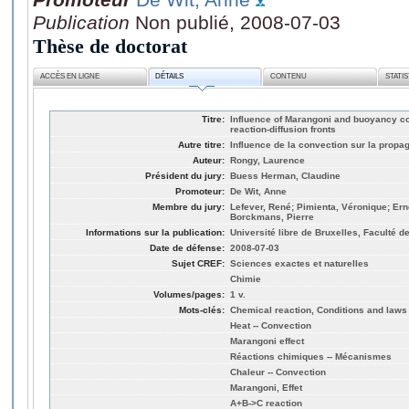
Publication
Non publié, 2008-07-03
Thèse de doctorat
ACCÈS EN LIGNE
DÉTAILS
CONTENU
STATI
Titre:
Influence of Marangoni and buoyancy co
reaction-diffusion fronts
Autre titre:
Influence de la convection sur la propag
Auteur:
Rongy, Laurence
Président du jury:
Buess Herman, Claudine
Promoteur:
De Wit, Anne
Membre du jury:
Lefever, René; Pimienta, Véronique; Ern
Borckmans, Pierre
Informations sur la publication:
Université libre de Bruxelles, Faculté 
Date de défense:
2008-07-03
Sujet CREF:
Sciences exactes et naturelles
Chimie
Volumes/pages:
1 v.
Mots-clés:
Chemical reaction, Conditions and laws 
Heat -- Convection
Marangoni effect
Réactions chimiques -- Mécanismes
Chaleur -- Convection
Marangoni, Effet
A+B->C reaction