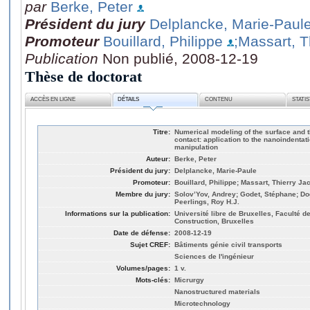
par
Berke, Peter
Président du jury
Delplancke, Marie-Paul
Promoteur
Bouillard, Philippe
;Massart, T
Publication
Non publié, 2008-12-19
Thèse de doctorat
ACCÈS EN LIGNE
DÉTAILS
CONTENU
STATI
Titre:
Numerical modeling of the surface and t
contact: application to the nanoindentati
manipulation
Auteur:
Berke, Peter
Président du jury:
Delplancke, Marie-Paule
Promoteur:
Bouillard, Philippe; Massart, Thierry J
Membre du jury:
Solov’Yov, Andrey; Godet, Stéphane; Dog
Peerlings, Roy H.J.
Informations sur la publication:
Université libre de Bruxelles, Faculté 
Construction, Bruxelles
Date de défense:
2008-12-19
Sujet CREF:
Bâtiments génie civil transports
Sciences de l'ingénieur
Volumes/pages:
1 v.
Mots-clés:
Micrurgy
Nanostructured materials
Microtechnology