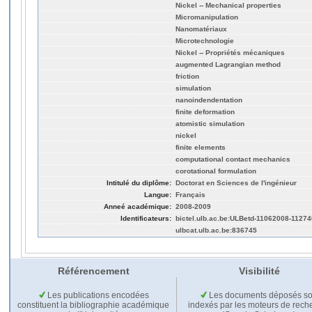
Nickel -- Mechanical properties
Micromanipulation
Nanomatériaux
Microtechnologie
Nickel -- Propriétés mécaniques
augmented Lagrangian method
friction
simulation
nanoindendentation
finite deformation
atomistic simulation
nickel
finite elements
computational contact mechanics
corotational formulation
Intitulé du diplôme:
Doctorat en Sciences de l'ingénieur
Langue:
Français
Anneé académique:
2008-2009
Identificateurs:
bictel.ulb.ac.be:ULBetd-11062008-11274
ulbcat.ulb.ac.be:836745
Référencement
Visibilité
Les publications encodées
Les documents déposés so
constituent la bibliographie académique
indexés par les moteurs de rech