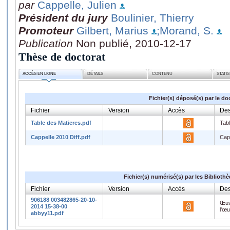
par
Cappelle, Julien
Président du jury
Boulinier, Thierry
Promoteur
Gilbert, Marius
;Morand, S.
Publication
Non publié, 2010-12-17
Thèse de doctorat
ACCÈS EN LIGNE
DÉTAILS
CONTENU
STATI
Fichier(s) déposé(s) par le do
Fichier
Version
Accès
Des
Table des Matieres.pdf
Tab
Cappelle 2010 Diff.pdf
Capp
Fichier(s) numérisé(s) par les Biblioth
Fichier
Version
Accès
Des
906188 003482865-20-10-
Œuv
2014 15-38-00
l'œ
abbyy11.pdf