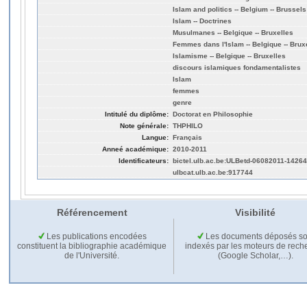
Islam and politics -- Belgium -- Brussels
Islam -- Doctrines
Musulmanes -- Belgique -- Bruxelles
Femmes dans l'Islam -- Belgique -- Brux
Islamisme -- Belgique -- Bruxelles
discours islamiques fondamentalistes
Islam
femmes
genre
Intitulé du diplôme:
Doctorat en Philosophie
Note générale:
THPHILO
Langue:
Français
Anneé académique:
2010-2011
Identificateurs:
bictel.ulb.ac.be:ULBetd-06082011-1426
ulbcat.ulb.ac.be:917744
Référencement
Visibilité
Les publications encodées
Les documents déposés so
constituent la bibliographie académique
indexés par les moteurs de rech
de l'Université.
(Google Scholar,…).