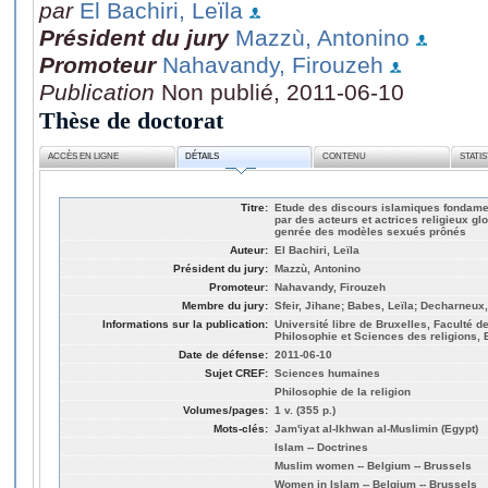
par
El Bachiri, Leïla
Président du jury
Mazzù, Antonino
Promoteur
Nahavandy, Firouzeh
Publication
Non publié, 2011-06-10
Thèse de doctorat
ACCÈS EN LIGNE
DÉTAILS
CONTENU
STATI
Titre:
Etude des discours islamiques fondame
par des acteurs et actrices religieux g
genrée des modèles sexués prônés
Auteur:
El Bachiri, Leïla
Président du jury:
Mazzù, Antonino
Promoteur:
Nahavandy, Firouzeh
Membre du jury:
Sfeir, Jihane; Babes, Leïla; Decharneux
Informations sur la publication:
Université libre de Bruxelles, Faculté d
Philosophie et Sciences des religions, 
Date de défense:
2011-06-10
Sujet CREF:
Sciences humaines
Philosophie de la religion
Volumes/pages:
1 v. (355 p.)
Mots-clés:
Jam'iyat al-Ikhwan al-Muslimin (Egypt)
Islam -- Doctrines
Muslim women -- Belgium -- Brussels
Women in Islam -- Belgium -- Brussels