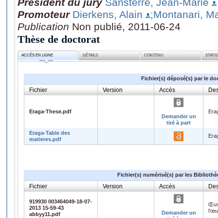
Président du jury
Sansterre, Jean-Marie
Promoteur
Dierkens, Alain
;Montanari, M
Publication
Non publié, 2011-06-24
Thèse de doctorat
ACCÈS EN LIGNE
DÉTAILS
CONTENU
STATI
Fichier(s) déposé(s) par le do
Fichier
Version
Accès
Des
Eraga-These.pdf
Era
Demander un
tiré à part
Eraga-Table des
Era
matieres.pdf
Fichier(s) numérisé(s) par les Biblioth
Fichier
Version
Accès
Des
919930 003464049-18-07-
Œuv
2013 15-59-43
l'œ
Demander un
abbyy11.pdf