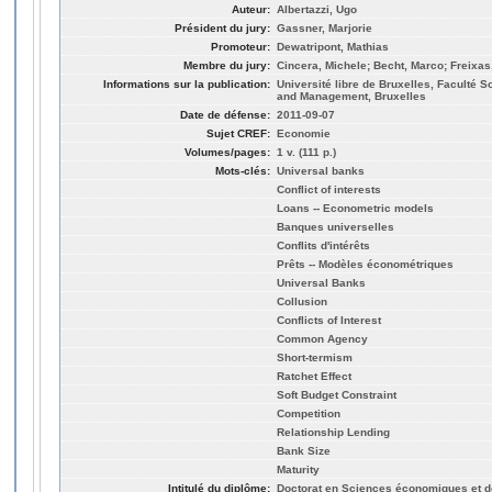
Auteur:
Albertazzi, Ugo
Président du jury:
Gassner, Marjorie
Promoteur:
Dewatripont, Mathias
Membre du jury:
Cincera, Michele; Becht, Marco; Freixas,
Informations sur la publication:
Université libre de Bruxelles, Faculté
and Management, Bruxelles
Date de défense:
2011-09-07
Sujet CREF:
Economie
Volumes/pages:
1 v. (111 p.)
Mots-clés:
Universal banks
Conflict of interests
Loans -- Econometric models
Banques universelles
Conflits d'intérêts
Prêts -- Modèles économétriques
Universal Banks
Collusion
Conflicts of Interest
Common Agency
Short-termism
Ratchet Effect
Soft Budget Constraint
Competition
Relationship Lending
Bank Size
Maturity
Intitulé du diplôme:
Doctorat en Sciences économiques et d