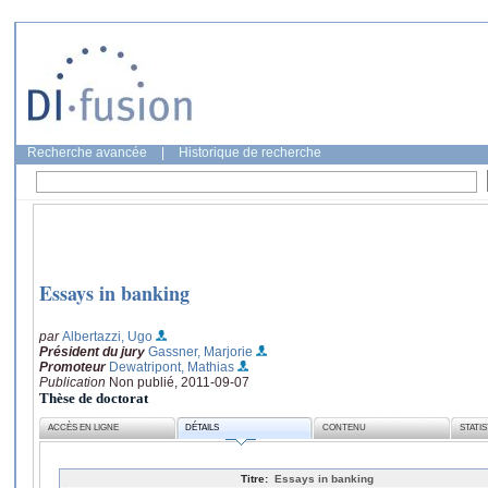
Recherche avancée
|
Historique de recherche
Essays in banking
par
Albertazzi, Ugo
Président du jury
Gassner, Marjorie
Promoteur
Dewatripont, Mathias
Publication
Non publié, 2011-09-07
Thèse de doctorat
ACCÈS EN LIGNE
DÉTAILS
CONTENU
STATI
Titre:
Essays in banking