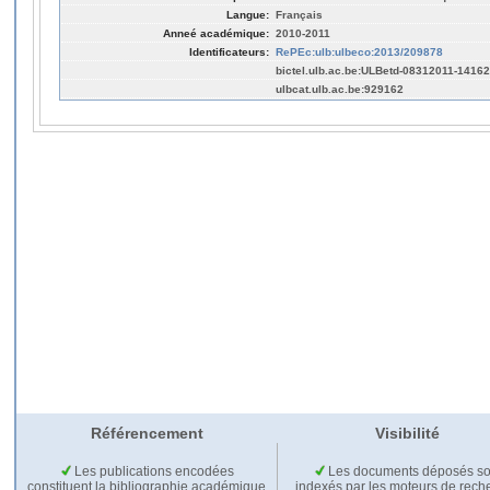
Langue:
Français
Anneé académique:
2010-2011
Identificateurs:
RePEc:ulb:ulbeco:2013/209878
bictel.ulb.ac.be:ULBetd-08312011-1416
ulbcat.ulb.ac.be:929162
Référencement
Visibilité
Les publications encodées
Les documents déposés so
constituent la bibliographie académique
indexés par les moteurs de rech