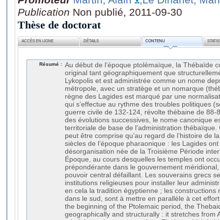
Publication
Non publié, 2011-09-30
Thèse de doctorat
ACCÈS EN LIGNE
DÉTAILS
CONTENU
STATI
Résumé :
Au début de l’époque ptolémaïque, la Thébaïde c
original tant géographiquement que structurelleme
Lykopolis et est administrée comme un nome depu
métropole, avec un stratège et un nomarque (théba
règne des Lagides est marqué par une normalisati
qui s’effectue au rythme des troubles politiques 
guerre civile de 132-124, révolte thébaine de 88-85
des évolutions successives, le nome canonique es
territoriale de base de l’administration thébaïque.
peut être comprise qu’au regard de l’histoire de l
siècles de l’époque pharaonique : les Lagides ont
désorganisation née de la Troisième Période inter
Époque, au cours desquelles les temples ont occ
prépondérante dans le gouvernement méridional, 
pouvoir central défaillant. Les souverains grecs 
institutions religieuses pour installer leur adminis
en cela la tradition égyptienne ; les construction
dans le sud, sont à mettre en parallèle à cet effort 
the beginning of the Ptolemaic period, the Thebaid
geographically and structurally : it stretches from