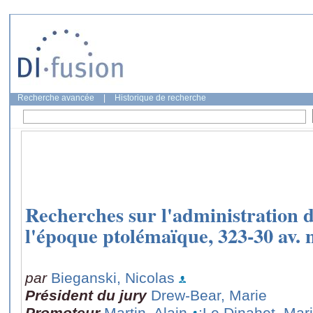
Recherche avancée
|
Historique de recherche
Recherches sur l'administration d
l'époque ptolémaïque, 323-30 av. n
par
Bieganski, Nicolas
Président du jury
Drew-Bear, Marie
Promoteur
Martin, Alain
;Le Dinahet, Mar