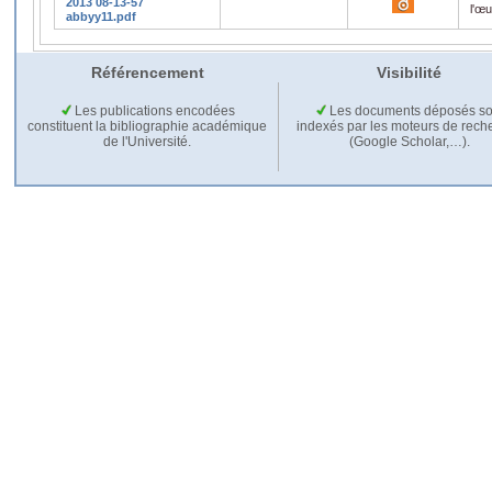
2013 08-13-57
l'œ
abbyy11.pdf
Référencement
Visibilité
Les publications encodées
Les documents déposés so
constituent la bibliographie académique
indexés par les moteurs de rech
de l'Université.
(Google Scholar,…).