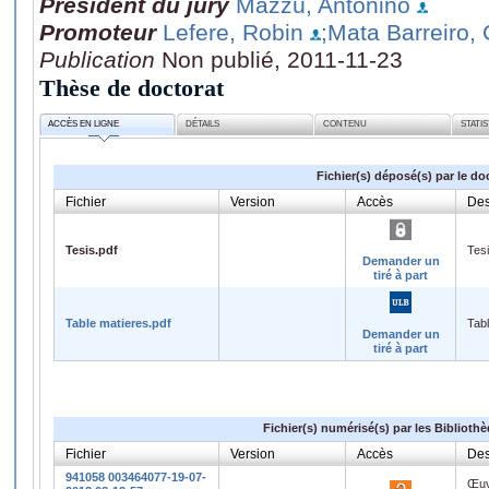
Président du jury
Mazzù, Antonino
Promoteur
Lefere, Robin
;Mata Barreiro,
Publication
Non publié, 2011-11-23
Thèse de doctorat
ACCÈS EN LIGNE
DÉTAILS
CONTENU
STATI
Fichier(s) déposé(s) par le do
Fichier
Version
Accès
Des
Tesis.pdf
Tes
Demander un
tiré à part
Table matieres.pdf
Tab
Demander un
tiré à part
Fichier(s) numérisé(s) par les Biblioth
Fichier
Version
Accès
Des
941058 003464077-19-07-
Œuv