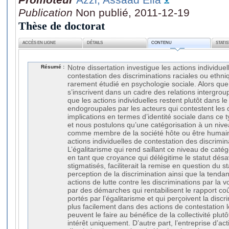
Publication
Non publié, 2011-12-19
Thèse de doctorat
ACCÈS EN LIGNE
DÉTAILS
CONTENU
STATI
Résumé :
Notre dissertation investigue les actions individuel
contestation des discriminations raciales ou ethni
rarement étudié en psychologie sociale. Alors que 
s’inscrivent dans un cadre des relations intergro
que les actions individuelles restent plutôt dans l
endogroupales par les acteurs qui contestent les 
implications en termes d’identité sociale dans ce t
et nous postulons qu’une catégorisation à un niv
comme membre de la société hôte ou être humain) f
actions individuelles de contestation des discrimin
L’égalitarisme qui rend saillant ce niveau de caté
en tant que croyance qui délégitime le statut dés
stigmatisés, faciliterait la remise en question du 
perception de la discrimination ainsi que la tend
actions de lutte contre les discriminations par la v
par des démarches qui rentabilisent le rapport coû
portés par l’égalitarisme et qui perçoivent la disc
plus facilement dans des actions de contestation lo
peuvent le faire au bénéfice de la collectivité plu
intérêt uniquement. D’autre part, l’entreprise d’act