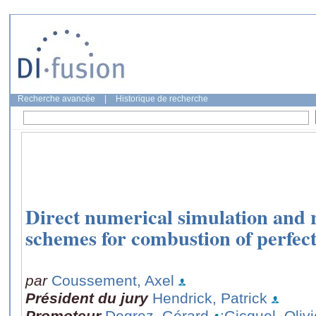
Recherche avancée
|
Historique de recherche
Direct numerical simulation and
schemes for combustion of perfect
par
Coussement, Axel
Président du jury
Hendrick, Patrick
Promoteur
Degrez, Gérard
;Gicquel, Olivi