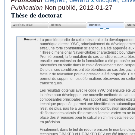
Publication
Non publié, 2012-01-27
Thèse de doctorat
ACCÈS EN LIGNE
DÉTAILS
CONTENU
STATI
Résumé :
La première partie de cette thèse traite du développement
numérique directe YWC, principalement du développement 
effet, une forte contribution scientifique a été apportée au
"Three dimensional Navier-Stokes characteristic boundar
Premièrement, la formulation de ces conditions aux arêtes
ensuite une extension de la formulation a été proposée p
observées en sortie dans le cas d'écoulements non-perpend
De plus, ces conditions ont été étendues au cas des gaz ré
facteur de relaxation pour la pression a été proposée. Ce 
permet de supprimer les déformations observées en sorti
transcritiques.
Les résultats obtenus avec le code YWC ont ensuite été ut
la thèse pour développer une nouvelle méthode de tabulat
composantes principales. Par rapport aux méthodes exista
technique proposée, permet une identification automatique
n'est, de plus, pas lié à un régime de combustion spécifiq
d'effectuer des calculs d'interaction flamme-vortex en ne 
place des 9 requises pour le calcul en chimie détaillée co
en précision.
Finalement, dans le but de réduire encore le nombre d'esp
techniques T-BAKED et HT-BAKED PCA ont été introduites.