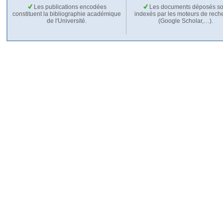
Les publications encodées
Les documents déposés so
constituent la bibliographie académique
indexés par les moteurs de rech
de l'Université.
(Google Scholar,…).