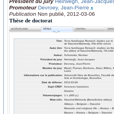
Président du jury
Heirwegh, Jean-Jacque
Promoteur
Devroey, Jean-Pierre
Publication
Non publié, 2012-03-06
Thèse de doctorat
ACCÈS EN LIGNE
DÉTAILS
CONTENU
STATI
Titre:
Terra familiaque Remacli: études sur le 
de Stavelot-Malmedy, VIIe-XIVe siècle
Autre titre:
Terra familiaque Remacli: studies on th
the abbey of Stavelot-Malmedy, 7th-14th
Auteur:
Schroeder, Nicolas
Président du jury:
Heirwegh, Jean-Jacques
Promoteur:
Devroey, Jean-Pierre
Membre du jury:
Mazel, Florian; Dierkens, Alain; Wilkin, 
Louis
Informations sur la publication:
Université libre de Bruxelles, Faculté de
Arts et Archéologie, Bruxelles
Date de défense:
2012-03-06
Sujet CREF:
Sciences humaines
Histoire
Volumes/pages:
1 v. (465 p.)
Mots-clés:
Stavelot-Malmedy (Benedictine abbey)
Abbeys -- Belgium -- Stavelot
Monastic and religious life -- History -- 
Manors -- History -- Belgium -- Stavelot