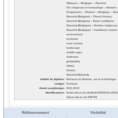
Abbayes -- Belgique -- Stavelot
Vie religieuse et monastique -- Histoire -
Seigneuries -- Histoire -- Belgique -- Sta
Stavelot (Belgium) -- Church history
Stavelot (Belgium) -- Rural conditions
Stavelot (Belgique) -- Histoire religieuse
Stavelot (Belgique) -- Conditions rurales
environment
economy
rural society
landscape
middle ages
Ardennes
geography
abbey
history
Stavelot-Malmedy
Intitulé du diplôme:
Doctorat en Histoire, art et archéologie
Langue:
Français
Anneé académique:
2011-2012
Identificateurs:
bictel.ulb.ac.be:ULBetd-03022012-1051
ulbcat.ulb.ac.be:948756
Référencement
Visibilité