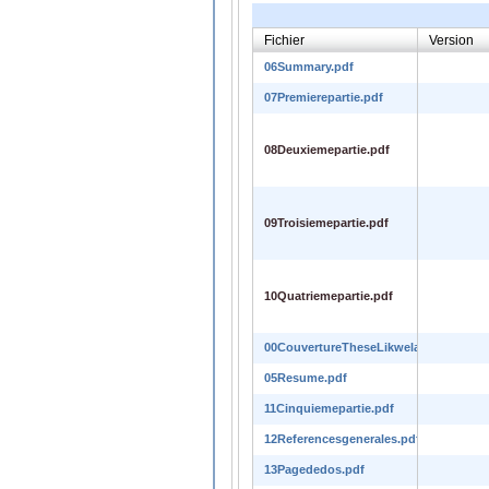
Fichier
Version
06Summary.pdf
07Premierepartie.pdf
08Deuxiemepartie.pdf
09Troisiemepartie.pdf
10Quatriemepartie.pdf
00CouvertureTheseLikwela.pdf
05Resume.pdf
11Cinquiemepartie.pdf
12Referencesgenerales.pdf
13Pagededos.pdf