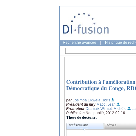
Recherche avancée
|
Historique de rec
Contribution à l'amélioration
Démocratique du Congo, RD
par
Losimba Likwela, Joris
Président du jury
Macq, Jean
Promoteur
Dramaix Wilmet, Michèle
;L
Publication
Non publié, 2012-02-16
Thèse de doctorat
ACCÈS EN LIGNE
DÉTAILS