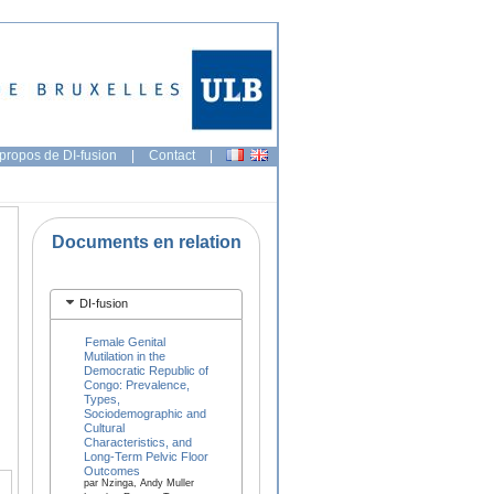
propos de DI-fusion
|
Contact
|
Documents en relation
DI-fusion
Female Genital
Mutilation in the
Democratic Republic of
Congo: Prevalence,
Types,
Sociodemographic and
Cultural
Characteristics, and
Long-Term Pelvic Floor
Outcomes
par Nzinga, Andy Muller