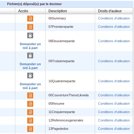
Fichier(s) déposé(s) par le docteur
Accès
Description
Droits d'auteur
06Summary
Conditions d'utilisation
07Premierepartie
Conditions d'utilisation
08Deuxiemepartie
Conditions d'utilisation
Demander un
tiré à part
09Troisiemepartie
Conditions d'utilisation
Demander un
tiré à part
10Quatriemepartie
Conditions d'utilisation
Demander un
tiré à part
00CouvertureTheseLikwela
Conditions d'utilisation
05Resume
Conditions d'utilisation
11Cinquiemepartie
Conditions d'utilisation
12Referencesgenerales
Conditions d'utilisation
13Pagededos
Conditions d'utilisation