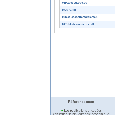
01Pagedegarde.pdf
02Jury.pdf
03Dedicaceetremerciements.pdf
04Tabledesmatieres.pdf
Référencement
Les publications encodées
constituent la bibliographie académique