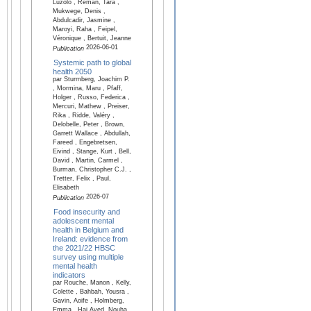
Luzolo , Reman, Tara ,
Mukwege, Denis ,
Abdulcadir, Jasmine ,
Maroyi, Raha , Feipel,
Véronique , Bertuit, Jeanne
2026-06-01
Publication
Systemic path to global
health 2050
par Sturmberg, Joachim P.
, Mormina, Maru , Pfaff,
Holger , Russo, Federica ,
Mercuri, Mathew , Preiser,
Rika , Ridde, Valéry ,
Delobelle, Peter , Brown,
Garrett Wallace , Abdullah,
Fareed , Engebretsen,
Eivind , Stange, Kurt , Bell,
David , Martin, Carmel ,
Burman, Christopher C.J. ,
Tretter, Felix , Paul,
Elisabeth
2026-07
Publication
Food insecurity and
adolescent mental
health in Belgium and
Ireland: evidence from
the 2021/22 HBSC
survey using multiple
mental health
indicators
par Rouche, Manon , Kelly,
Colette , Bahbah, Yousra ,
Gavin, Aoife , Holmberg,
Emma , Haj Ayed, Nouha ,