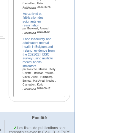
Castetbon, Katia
2026-06-26
Publication
Attractivité et
fidélisation des
soignants en
réanimation
par Bruyneel, Arnaud
2026-11-03
Publication
Food insecurity and
adolescent mental
health in Belgium and
Ireland: evidence from
the 2021/22 HBSC
survey using multiple
mental health
indicators
par Rouche, Manon , Kelly,
Colette , Bahbah, Yousra ,
Gavin, Aoife , Holmberg,
Emma , Haj Ayed, Nouha ,
Castetbon, Katia
2026-06-12
Publication
Facilité
Les listes de publications sont
u
compatibles avec le CV-ULB, le FNRS