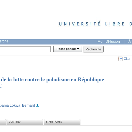
herche
Mon DI-fusion
|
À 
Passe-partout
Citer
 de la lutte contre le paludisme en République
C
abama Lokwa, Bernard
CONTENU
STATISTIQUES