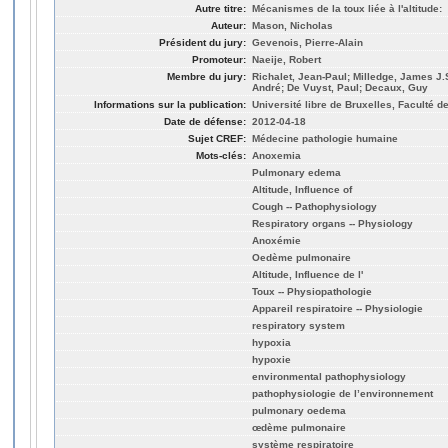
Autre titre:
Mécanismes de la toux liée à l'altitude:
Auteur:
Mason, Nicholas
Président du jury:
Gevenois, Pierre-Alain
Promoteur:
Naeije, Robert
Membre du jury:
Richalet, Jean-Paul; Milledge, James J.
André; De Vuyst, Paul; Decaux, Guy
Informations sur la publication:
Université libre de Bruxelles, Faculté 
Date de défense:
2012-04-18
Sujet CREF:
Médecine pathologie humaine
Mots-clés:
Anoxemia
Pulmonary edema
Altitude, Influence of
Cough -- Pathophysiology
Respiratory organs -- Physiology
Anoxémie
Oedème pulmonaire
Altitude, Influence de l'
Toux -- Physiopathologie
Appareil respiratoire -- Physiologie
respiratory system
hypoxia
hypoxie
environmental pathophysiology
pathophysiologie de l’environnement
pulmonary oedema
œdème pulmonaire
système respiratoire