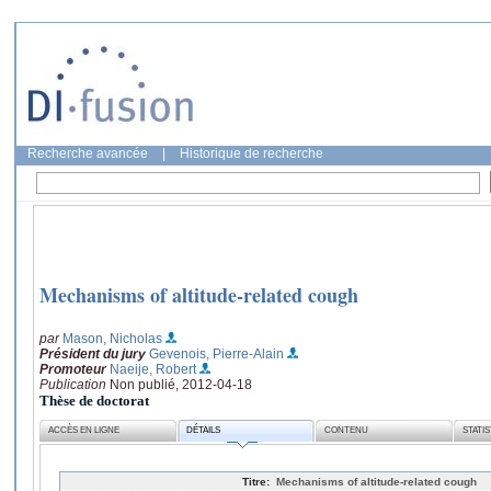
Recherche avancée
|
Historique de recherche
Mechanisms of altitude-related cough
par
Mason, Nicholas
Président du jury
Gevenois, Pierre-Alain
Promoteur
Naeije, Robert
Publication
Non publié, 2012-04-18
Thèse de doctorat
ACCÈS EN LIGNE
DÉTAILS
CONTENU
STATI
Titre:
Mechanisms of altitude-related cough