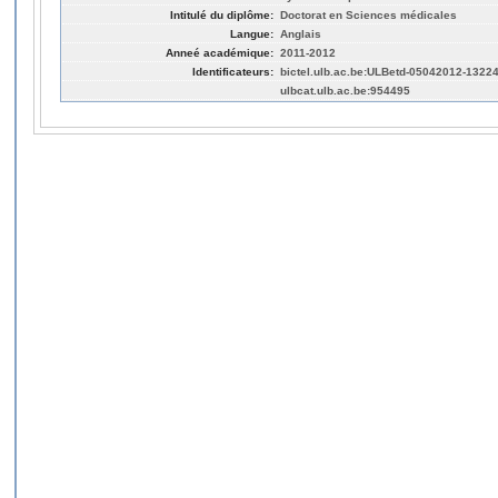
Intitulé du diplôme:
Doctorat en Sciences médicales
Langue:
Anglais
Anneé académique:
2011-2012
Identificateurs:
bictel.ulb.ac.be:ULBetd-05042012-1322
ulbcat.ulb.ac.be:954495