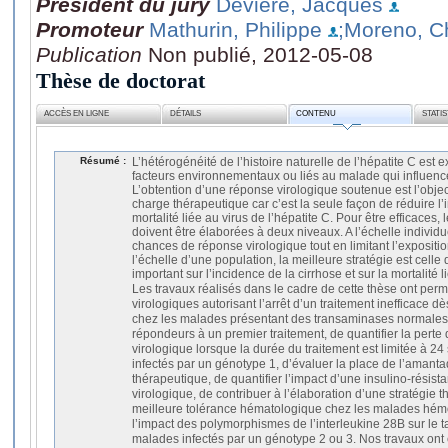
Président du jury
Devière, Jacques
Promoteur
Mathurin, Philippe
;Moreno, C
Publication
Non publié, 2012-05-08
Thèse de doctorat
ACCÈS EN LIGNE
DÉTAILS
CONTENU
STATI
Résumé :
L’hétérogénéité de l’histoire naturelle de l’hépatite C est 
facteurs environnementaux ou liés au malade qui influence
L’obtention d’une réponse virologique soutenue est l’object
charge thérapeutique car c’est la seule façon de réduire l’i
mortalité liée au virus de l’hépatite C. Pour être efficaces,
doivent être élaborées à deux niveaux. A l’échelle individue
chances de réponse virologique tout en limitant l’expositio
l’échelle d’une population, la meilleure stratégie est celle 
important sur l’incidence de la cirrhose et sur la mortalité l
Les travaux réalisés dans le cadre de cette thèse ont permis
virologiques autorisant l’arrêt d’un traitement inefficace 
chez les malades présentant des transaminases normales
répondeurs à un premier traitement, de quantifier la pert
virologique lorsque la durée du traitement est limitée à 
infectés par un génotype 1, d’évaluer la place de l’amanta
thérapeutique, de quantifier l’impact d’une insulino-résist
virologique, de contribuer à l’élaboration d’une stratégie
meilleure tolérance hématologique chez les malades hémod
l’impact des polymorphismes de l’interleukine 28B sur le 
malades infectés par un génotype 2 ou 3. Nos travaux on