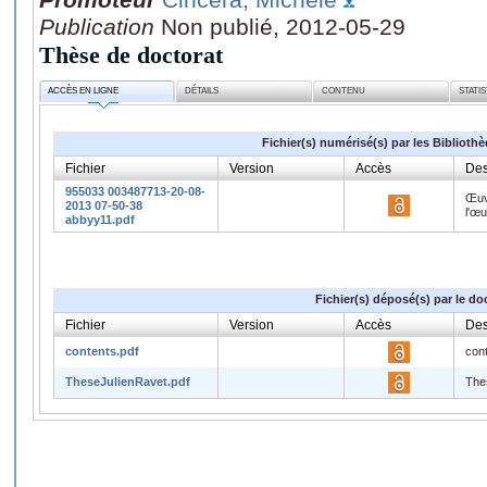
Publication
Non publié, 2012-05-29
Thèse de doctorat
ACCÈS EN LIGNE
DÉTAILS
CONTENU
STATI
Fichier(s) numérisé(s) par les Biblioth
Fichier
Version
Accès
Des
955033 003487713-20-08-
Œuv
2013 07-50-38
l'œ
abbyy11.pdf
Fichier(s) déposé(s) par le do
Fichier
Version
Accès
Des
contents.pdf
con
TheseJulienRavet.pdf
The