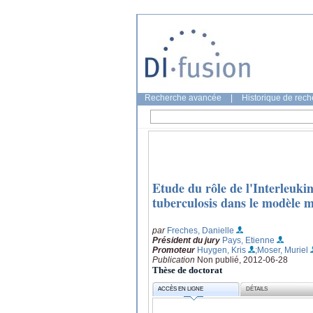
Recherche avancée
|
Historique de rec
Etude du rôle de l'Interleuk
tuberculosis dans le modèle m
par
Freches, Danielle
Président du jury
Pays, Etienne
Promoteur
Huygen, Kris
;Moser, Muriel
Publication
Non publié, 2012-06-28
Thèse de doctorat
ACCÈS EN LIGNE
DÉTAILS