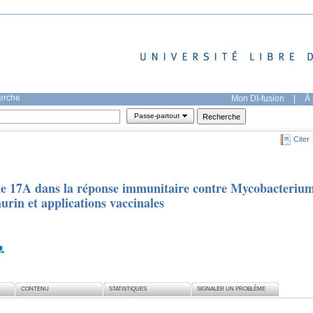
herche
Mon DI-fusion
|
À 
Passe-partout
Citer
ine 17A dans la réponse immunitaire contre Mycobacteriu
urin et applications vaccinales
CONTENU
STATISTIQUES
SIGNALER UN PROBLÈME