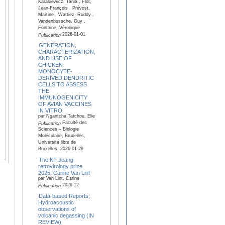
Karasiewicz, Tania , Flot,
Jean-François , Prévost,
Martine , Wattiez, Ruddy ,
Vandenbussche, Guy ,
Fontaine, Véronique
2026-01-01
Publication
GENERATION,
CHARACTERIZATION,
AND USE OF
CHICKEN
MONOCYTE-
DERIVED DENDRITIC
CELLS TO ASSESS
THE
IMMUNOGENICITY
OF AVIAN VACCINES
IN VITRO
par Ngantcha Tatchou, Elie
Faculté des
Publication
Sciences – Biologie
Moléculaire, Bruxelles,
Université libre de
Bruxelles, 2026-01-29
The KT Jeang
retrovirology prize
2025: Carine Van Lint
par Van Lint, Carine
2026-12
Publication
Data-based Reports;
Hydroacoustic
observations of
volcanic degassing (IN
REVIEW)