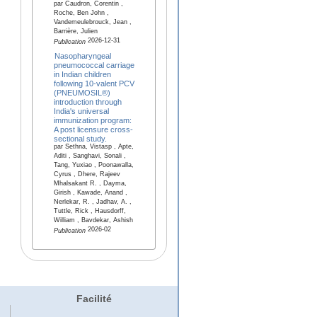
par Caudron, Corentin ,
Roche, Ben John ,
Vandemeulebrouck, Jean ,
Barrière, Julien
2026-12-31
Publication
Nasopharyngeal
pneumococcal carriage
in Indian children
following 10-valent PCV
(PNEUMOSIL®)
introduction through
India's universal
immunization program:
A post licensure cross-
sectional study.
par Sethna, Vistasp , Apte,
Aditi , Sanghavi, Sonali ,
Tang, Yuxiao , Poonawalla,
Cyrus , Dhere, Rajeev
Mhalsakant R. , Dayma,
Girish , Kawade, Anand ,
Nerlekar, R. , Jadhav, A. ,
Tuttle, Rick , Hausdorff,
William , Bavdekar, Ashish
2026-02
Publication
Facilité