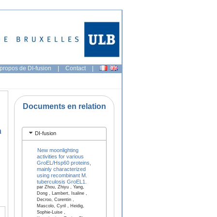
propos de DI-fusion
|
Contact
|
Documents en relation
m
DI-fusion
New moonlighting
activities for various
GroEL/Hsp60 proteins,
mainly characterized
using recombinant M.
tuberculosis GroEL1.
par Zhou, Zhiyu , Yang,
Dong , Lambert, Isaline ,
Decroo, Corentin ,
Mascolo, Cyril , Heidig,
Sophie-Luise ,