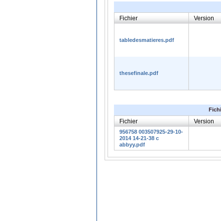
Fichier
Version
tabledesmatieres.pdf
thesefinale.pdf
Fich
Fichier
Version
956758 003507925-29-10-
2014 14-21-38 c
abbyy.pdf