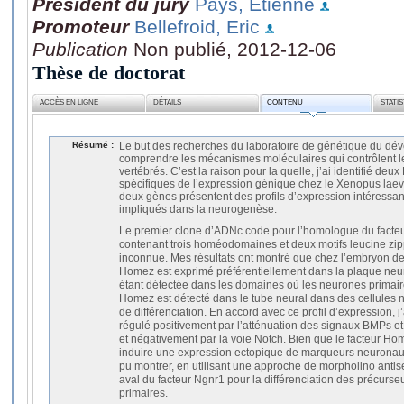
Président du jury
Pays, Etienne
Promoteur
Bellefroid, Eric
Publication
Non publié, 2012-12-06
Thèse de doctorat
ACCÈS EN LIGNE
DÉTAILS
CONTENU
STATI
Résumé :
Le but des recherches du laboratoire de génétique du dé
comprendre les mécanismes moléculaires qui contrôlent 
vertébrés. C’est la raison pour la quelle, j’ai identifié 
spécifiques de l’expression génique chez le Xenopus laevis
deux gènes présentent des profils d’expression intéressan
impliqués dans la neurogenèse.
Le premier clone d’ADNc code pour l’homologue du facteu
contenant trois homéodomaines et deux motifs leucine zippe
inconnue. Mes résultats ont montré que chez l’embryon d
Homez est exprimé préférentiellement dans la plaque neural
étant détectée dans les domaines où les neurones primaire
Homez est détecté dans le tube neural dans des cellules 
de différenciation. En accord avec ce profil d’expression,
régulé positivement par l’atténuation des signaux BMPs et
et négativement par la voie Notch. Bien que le facteur Hom
induire une expression ectopique de marqueurs neuronaux
pu montrer, en utilisant une approche de morpholino antise
aval du facteur Ngnr1 pour la différenciation des précurs
primaires.