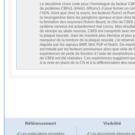
Le deuxième clone code pour l’homologue du facteur CBFβ
de protéines CBFα1-3/Aml1-3/Runx1-3 pour former un com
l’ADN. Alors que chez la souris, les facteurs Runx1 et Run
la neurogenèse dans les ganglions spinaux et que chez l
la formation des neurones Rohon-Beard, le rôle de CBFβ
système nerveux est actuellement mal connu. Mes résulta
de xénope au stade neurula, CBFβ est coexprimé avec les
la plaque neurale, mais de manière plus étendue et plus
marqueur de la bordure de la plaque neurale, j’ai observ
régulée par les signaux BMP, Wnt, FGF et Notch. De maniè
est induite par les facteurs proneuraux alors que celle de
expériences de perte de fonction à l’aide de morpholinos a
de CBFβ ont été réalisées. Ces expériences suggèrent que
à la mise en place de la CN et à la différenciation des n
Référencement
Visibilité
Les publications encodées
Les documents déposés so