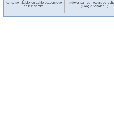
constituent la bibliographie académique
indexés par les moteurs de rech
de l'Université.
(Google Scholar,…).